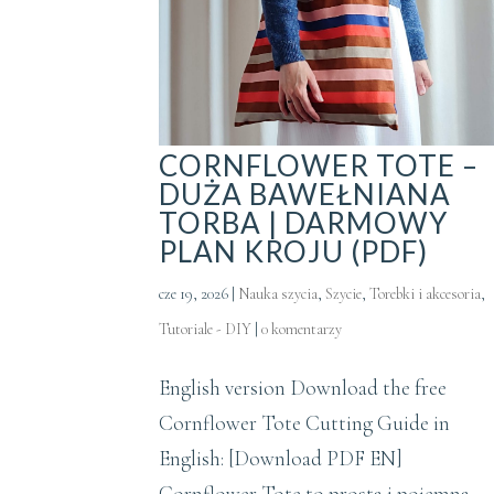
CORNFLOWER TOTE –
DUŻA BAWEŁNIANA
TORBA | DARMOWY
PLAN KROJU (PDF)
cze 19, 2026
|
Nauka szycia
,
Szycie
,
Torebki i akcesoria
,
Tutoriale - DIY
|
0 komentarzy
English version Download the free
Cornflower Tote Cutting Guide in
English: [Download PDF EN]
Cornflower Tote to prosta i pojemna