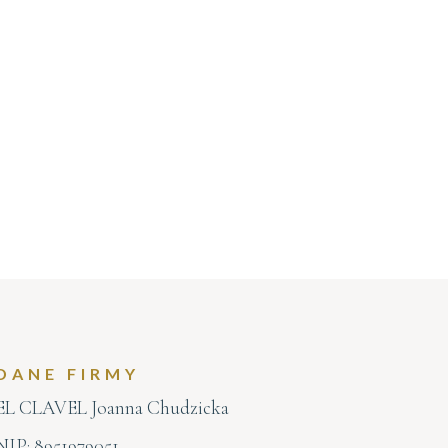
DANE FIRMY
EL CLAVEL Joanna Chudzicka
NIP: 8951979051