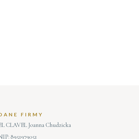
DANE FIRMY
EL CLAVEL Joanna Chudzicka
NIP: 8951979051