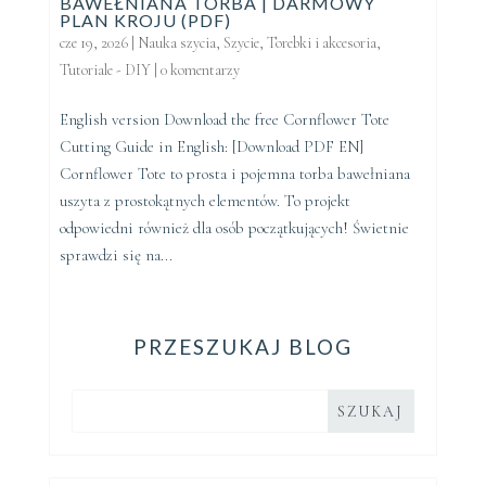
BAWEŁNIANA TORBA | DARMOWY
PLAN KROJU (PDF)
cze 19, 2026
|
Nauka szycia
,
Szycie
,
Torebki i akcesoria
,
Tutoriale - DIY
|
0 komentarzy
English version Download the free Cornflower Tote
Cutting Guide in English: [Download PDF EN]
Cornflower Tote to prosta i pojemna torba bawełniana
uszyta z prostokątnych elementów. To projekt
odpowiedni również dla osób początkujących! Świetnie
sprawdzi się na...
PRZESZUKAJ BLOG