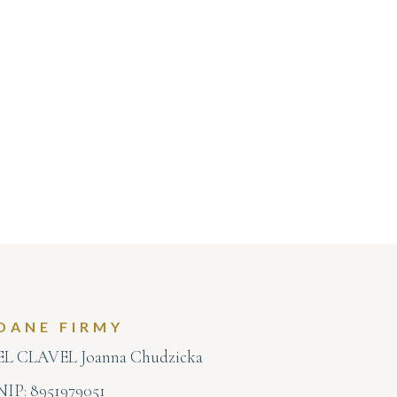
DANE FIRMY
EL CLAVEL Joanna Chudzicka
NIP: 8951979051