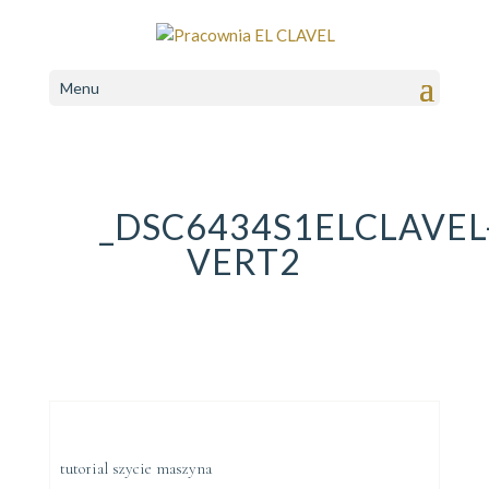
Menu
_DSC6434S1ELCLAVEL
VERT2
tutorial szycie maszyna