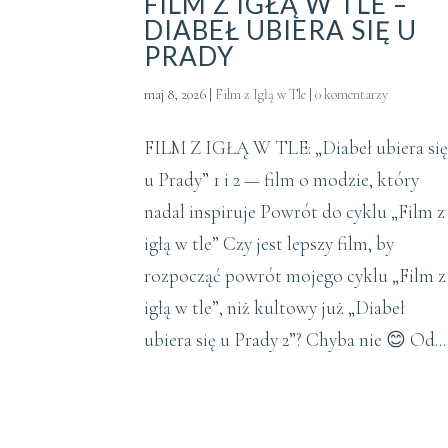
FILM Z IGŁĄ W TLE –
DIABEŁ UBIERA SIĘ U
PRADY
maj 8, 2026
|
Film z Igłą w Tle
|
0 komentarzy
FILM Z IGŁĄ W TLE: „Diabeł ubiera si
u Prady” 1 i 2 — film o modzie, który
nadal inspiruje Powrót do cyklu „Film z
igłą w tle” Czy jest lepszy film, by
rozpocząć powrót mojego cyklu „Film z
igłą w tle”, niż kultowy już „Diabeł
ubiera się u Prady 2”? Chyba nie 😊 Od...