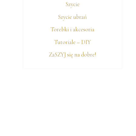
Szycie
Szycie ubrań
Torebki i akcesoria
Tutoriale – DIY
ę
ZaSZYJ się na dobre!