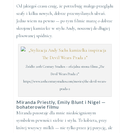
Od jakiegoś czasu czuję, że potrzebuję małego przeglądu
szafy i kilku nowych, dobrze przemyślanych ubrań.
Jedno wiem na pewno — po tym filmie marzę o dobrze
skrojonej kamizelce w stylu Andy, noszonej do długiej
plisowanej spódnicy.
Źródło: 20th Century Studios – oficjalna strona filmu „The
Devil Wears Prada 2”
https://www.20thcenturystudios.com/movies/the-devil-wears-
prada-2
Miranda Priestly, Emily Blunt i Nigel —
bohaterowie filmu
Miranda pozostaje dla mnie niedoścignionym
symbolem pewności siebie i stylu. To kobieta, przy
której wszyscy milkli — nie tylko przez jej pozycję, ale