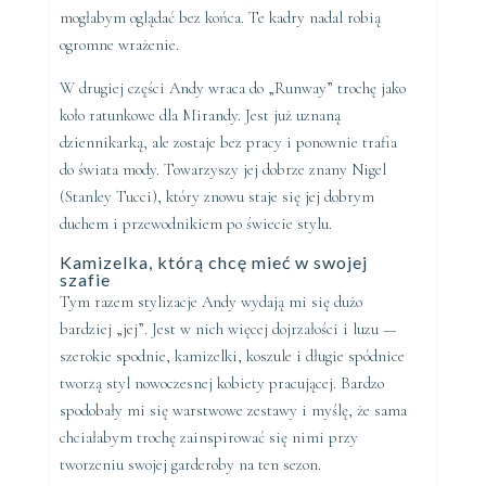
mogłabym oglądać bez końca. Te kadry nadal robią
ogromne wrażenie.
W drugiej części Andy wraca do „Runway” trochę jako
koło ratunkowe dla Mirandy. Jest już uznaną
dziennikarką, ale zostaje bez pracy i ponownie trafia
do świata mody. Towarzyszy jej dobrze znany Nigel
(Stanley Tucci), który znowu staje się jej dobrym
duchem i przewodnikiem po świecie stylu.
Kamizelka, którą chcę mieć w swojej
szafie
Tym razem stylizacje Andy wydają mi się dużo
bardziej „jej”. Jest w nich więcej dojrzałości i luzu —
szerokie spodnie, kamizelki, koszule i długie spódnice
tworzą styl nowoczesnej kobiety pracującej. Bardzo
spodobały mi się warstwowe zestawy i myślę, że sama
chciałabym trochę zainspirować się nimi przy
tworzeniu swojej garderoby na ten sezon.