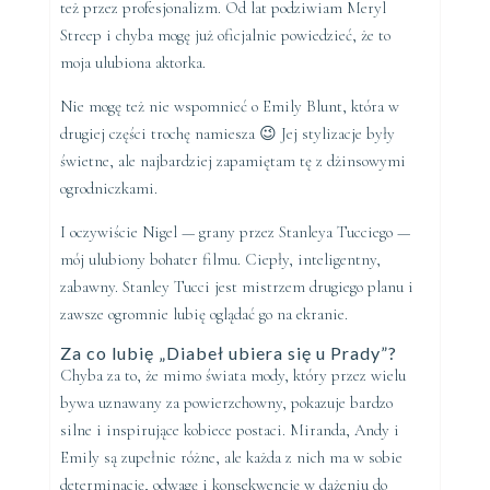
też przez profesjonalizm. Od lat podziwiam Meryl
Streep i chyba mogę już oficjalnie powiedzieć, że to
moja ulubiona aktorka.
Nie mogę też nie wspomnieć o Emily Blunt, która w
drugiej części trochę namiesza 😉 Jej stylizacje były
świetne, ale najbardziej zapamiętam tę z dżinsowymi
ogrodniczkami.
I oczywiście Nigel — grany przez Stanleya Tucciego —
mój ulubiony bohater filmu. Ciepły, inteligentny,
zabawny. Stanley Tucci jest mistrzem drugiego planu i
zawsze ogromnie lubię oglądać go na ekranie.
Za co lubię „Diabeł ubiera się u Prady”?
Chyba za to, że mimo świata mody, który przez wielu
bywa uznawany za powierzchowny, pokazuje bardzo
silne i inspirujące kobiece postaci. Miranda, Andy i
Emily są zupełnie różne, ale każda z nich ma w sobie
determinację, odwagę i konsekwencję w dążeniu do