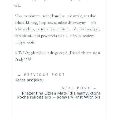
celu.
Może to zabrzmi trochę banalnie, ale myślę, że takie
bohaterki mogą inspirować młode dziewczyny — nie
tylko stylem, ale też siłą charakteru. Jedni zachwycą się
ubraniami, inni pewnością siebie, którą te kobiety
mają w sobie.
A Ty? Oglądałaś/eś już drugą część „Diabeł ubiera się u
Prady”? 💛
←
PREVIOUS POST
Karta projektu
NEXT POST
→
Prezent na Dzień Matki dla mamy, która
kocha rękodzieło — pomysły Knit With Sis