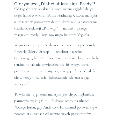
O czym jest „Diabeł ubiera się u Prady”?
Od tygodnia w polskich kinach można oglądać drugą
część filmu o Andrei (Anne Hathaway), która marzyła
o karierze w poważnym dziennikarstwie, a ostatecznie
trafiła do redakcji „Runway” — najważniejszego
magazynu mody, inspirowanego światem Vogue’a.
W pierwszej części Andy zostaje asystentką Mirandy
Priestly (Meryl Streep) — redaktor naczelnej i
tytułowego „diabła”. Powiedzieć, że warunki pracy były
trudne, to jak nie powiedzieć nic 😅 Andy, która
początkowo nie interesuje się modą, próbuje odnaleźć
się w nowym świecie, jednocześnie nie zatracając
samej siebie.
To właśnie jej przemiana stylu jest chyba najbardziej
pamiętną częścią filmu. Kultowe sceny na ulicach
Nowego Jorku, gdy Andy co kilka sekund pojawia się w
nowych stylizacjach od największych projektantów,