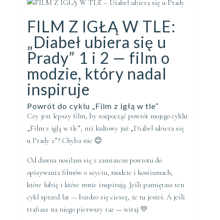
FILM Z IGŁĄ W TLE:
„Diabeł ubiera się u
Prady” 1 i 2 — film o
modzie, który nadal
inspiruje
Powrót do cyklu „Film z igłą w tle”
Czy jest lepszy film, by rozpocząć powrót mojego cyklu
„Film z igłą w tle”, niż kultowy już „Diabeł ubiera się
u Prady 2”? Chyba nie 😊
Od dawna nosiłam się z zamiarem powrotu do
opisywania filmów o szyciu, modzie i kostiumach,
które lubię i które mnie inspirują. Jeśli pamiętasz ten
cykl sprzed lat — bardzo się cieszę, że tu jesteś. A jeśli
trafiasz na niego pierwszy raz — witaj 💛