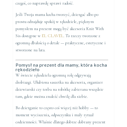
czegoś, co naprawdę sprawi radość.
Jeśli Twoja mama kocha tworzyć, dziergać albo po
prostu odnajduje spokój w rękodziele, pięknym
pomysłem na prezent mogą być akcesoria Knit With
Sis dostępne w
EL CLAVEL
. To rzeczy tworzone z
ogromną dbałością o detale — praktyczne, estetyczne i
stworzone na lata.
Pomysł na prezent dla mamy, która kocha
rękodzieło
W świecie rękodzieła ogromną rolę odgrywają
drobiazgi. Ulubiona saszetka na akcesoria, organizer
dziewiarski czy torba na robótkę zabierana wszędzie
tam, gdzie można znaleźć chwilę dla siebie.
Bo dzierganie to często coś więcej niż hobby — to
moment wyciszenia, odpoczynku i mały rytuał
codzienności. Właśnie dlatego dobrze dobrany prezent