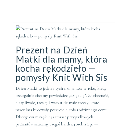
Prezent na Dzień
Matki dla mamy, która
kocha rękodzieło —
pomysły Knit With Sis
Dzień Matki to jeden z tych momentów w roku, kiedy
szczególnie chcemy powiedzieć „dziękuję”. Za obecność,
cierpliwość, troskę i wszystkie małe rzeczy, które
przez lata budowały poczucie
ciepła rodzinnego
domu.
Dlatego coraz częściej zamiast przypadkowych
prezentów szukamy czegoś bardziej osobistego —