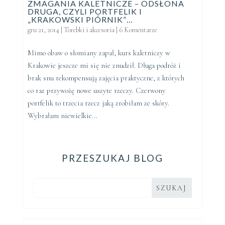
ZMAGANIA KALETNICZE – ODSŁONA
DRUGA, CZYLI PORTFELIK I
„KRAKOWSKI PIÓRNIK”…
gru 21, 2014
|
Torebki i akcesoria
|
6 Komentarze
Mimo obaw o słomiany zapał, kurs kaletniczy w
Krakowie jeszcze mi się nie znudził. Długa podróż i
brak snu rekompensują zajęcia praktyczne, z których
co raz przywożę nowe uszyte rzeczy. Czerwony
portfelik to trzecia rzecz jaką zrobiłam ze skóry.
Wybrałam niewielkie...
PRZESZUKAJ BLOG