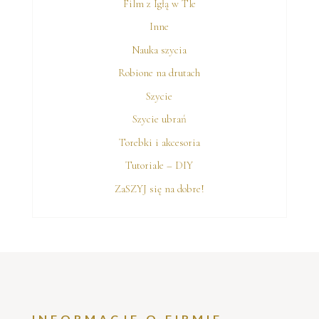
Film z Igłą w Tle
Inne
Nauka szycia
Robione na drutach
Szycie
Szycie ubrań
Torebki i akcesoria
Tutoriale – DIY
ZaSZYJ się na dobre!
INFORMACJE O FIRMIE