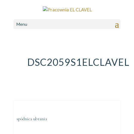
Menu
DSC2059S1ELCLAVEL
spódnica ubrania