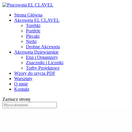
Strona Główna
Akcesoria EL CLAVEL
Torebki
Portfele
Plecaki
Nerki
Drobne Akcesoria
Akcesoria Dziewiarskie
Etui i Organizery
Znaczniki i Liczniki
Torby Projektowe
Wzory do szycia PDF
Warsztaty
O mnie
Kontakt
Zaznacz stronę