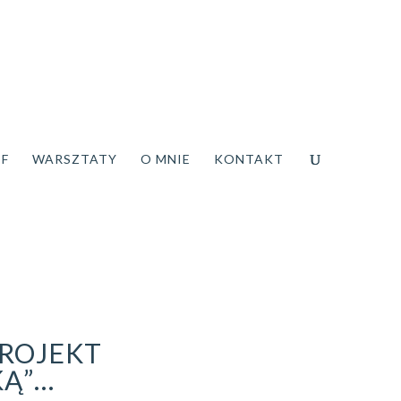
DF
WARSZTATY
O MNIE
KONTAKT
PROJEKT
KĄ”…