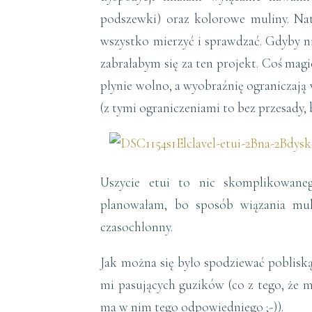
podszewki) oraz kolorowe muliny. Nat
wszystko mierzyć i sprawdzać. Gdyby nie
zabrałabym się za ten projekt. Coś magi
płynie wolno, a wyobraźnię ograniczają
(z tymi ograniczeniami to bez przesady, b
Uszycie etui to nic skomplikowaneg
planowałam, bo sposób wiązania muli
czasochłonny.
Jak można się było spodziewać poblisk
mi pasujących guzików (co z tego, że m
ma w nim tego odpowiedniego ;-)).