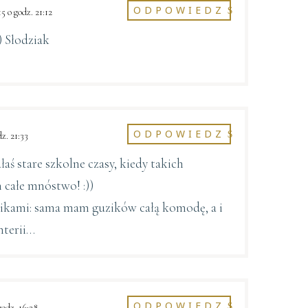
ODPOWIEDZ
5 o godz. 21:12
) Słodziak
ODPOWIEDZ
z. 21:33
aś stare szkolne czasy, kiedy takich
 całe mnóstwo! :))
ikami: sama mam guzików całą komodę, a i
nterii…
ODPOWIEDZ
godz. 16:28