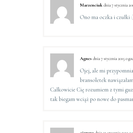
Marzenciuk
dnia 7 stycznia 201
Ono ma oczka i czułki :
Agnes
dnia 7 stycznia 2015 o god
Ojej, ale mi przypomniał
bransoletek nawiązałam
Całkowicie Cię rozumiem z tymi guz
tak biegam wciąż po nowe do pasma
ciapara
dnia 21 stycznia 2015 o 