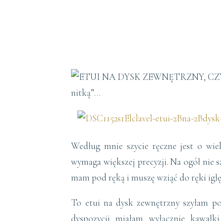
Według mnie szycie ręczne jest o wi
wymaga większej precyzji. Na ogół nie sz
mam pod ręką i muszę wziąć do ręki igłę i
To etui na dysk zewnętrzny szyłam po
dyspozycji miałam wyłącznie kawałk