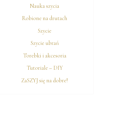
Nauka szycia
Robione na drutach
Szycie
Szycie ubrań
Torebki i akcesoria
Tutoriale – DIY
ZaSZYJ się na dobre!