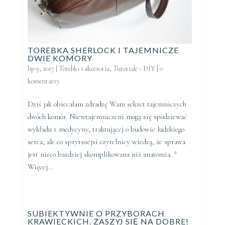
TOREBKA SHERLOCK I TAJEMNICZE
DWIE KOMORY
lip 9, 2017
|
Torebki i akcesoria
,
Tutoriale - DIY
|
0
komentarzy
Dziś jak obiecałam zdradzę Wam sekret tajemniczych
dwóch komór. Niewtajemniczeni mogą się spodziewać
wykładu z medycyny, traktującej o budowie ludzkiego
serca, ale co sprytniejsi czytelnicy wiedzą, że sprawa
jest nieco bardziej skomplikowana niż anatomia. *
Więcej...
SUBIEKTYWNIE O PRZYBORACH
KRAWIECKICH. ZASZYJ SIĘ NA DOBRE!