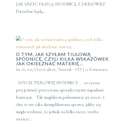
JAK USZYĆ DŁUGĄ SPÓDNICĘ Z DRESÓWKI?
Potrzebne będą:...
O TYM, JAK SZYŁAM TIULOWĄ
SPÓDNICĘ, CZYLI KILKA WSKAZÓWEK
JAK OKIEŁZNAĆ MATERIĘ…
lut 26, 2015
|
Szycie ubrań
,
Tutoriale - DIY
|
23 Komentarze
SZYCIE TIULOWEJ SPÓDNICY… …to czysta
przyjemność przerywana sporadycznymi napadami
frustracji. Tak mogłabym podsumować jej szycie. I
choć to nie taka skomplikowana sprawa, jakby się
mogło wydawać, to jednak na kilka rzeczy trzeba
zwrócić...