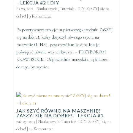
– LEKCJA #2 I DIY
lis 20, 2015
|
Nauka szycia
,
Tutoriale - DIY
,
ZaSZYJ się na
dobre!
|
9 Komentarze
Po pozytywnym przyjęciu pierwszego artykułu ZaSZYJ
się na dobre!, który dotyczył równego szycia na
maszynie (LINK), postanowiłam kolejną lekcję
poświęcić równie ważnej kwestii – PRZYBOROM
KRAWIECKIM. Odpowiednie narzędzia, są kluczem
do tego, by szycie...
JAK SZYĆ RÓWNO NA MASZYNIE?
ZASZYJ SIĘ NA DOBRE! – LEKCJA #1
paź 29, 2015
|
Nauka szycia
,
Tutoriale - DIY
,
ZaSZYJ się na
dobre!
|
24 Komentarze