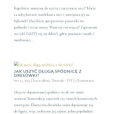
Kupiliście maszynę do szycia i zaczynacie szyć? Macie
za sobą kwestie nawlekania nici i nawijania jej na
bębenek? Uszyliście już pierwsze poszewki na
poduszki i teraz marzy Wam się coś więcej? Zapraszam
na cykl ZaSZYJ się na dobre!, gdzie poznacie zasady i
możliwości...
JAK USZYĆ DŁUGĄ SPÓDNICĘ Z
DRESÓWKI?
wrz 15, 2015
|
Szycie ubrań
,
Tutoriale - DIY
|
5 Komentarze
Uszycie dopasowanej spódnicy wcale nie musi
oznaczać konstrukcji zaszewek czy innych kosmicznych
rozwiązań. Elastyczna dresówka sama dopasowuje się
do figury, więc zrobienie jej zajmie jedno popołudnie.