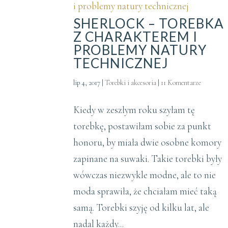
SHERLOCK – TOREBKA
Z CHARAKTEREM I
PROBLEMY NATURY
TECHNICZNEJ
lip 4, 2017
|
Torebki i akcesoria
|
11 Komentarze
Kiedy w zeszłym roku szyłam tę
torebkę, postawiłam sobie za punkt
honoru, by miała dwie osobne komory
zapinane na suwaki. Takie torebki były
wówczas niezwykle modne, ale to nie
moda sprawiła, że chciałam mieć taką
samą. Torebki szyję od kilku lat, ale
nadal każdy...