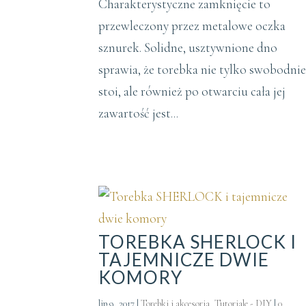
Charakterystyczne zamknięcie to
przewleczony przez metalowe oczka
sznurek. Solidne, usztywnione dno
sprawia, że torebka nie tylko swobodni
stoi, ale również po otwarciu cała jej
zawartość jest...
TOREBKA SHERLOCK I
TAJEMNICZE DWIE
KOMORY
lip 9, 2017
|
Torebki i akcesoria
,
Tutoriale - DIY
|
0