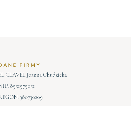
DANE FIRMY
EL CLAVEL Joanna Chudzicka
NIP: 8951979051
REGON: 380730209